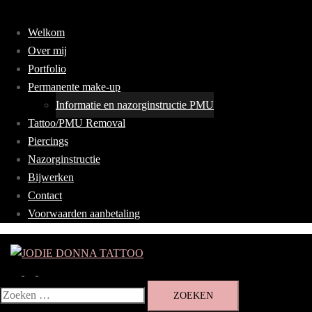
Menu
sluiten
Welkom
Over mij
Portfolio
Permanente make-up
Informatie en nazorginstructie PMU
Tattoo/PMU Removal
Piercings
Nazorginstructie
Bijwerken
Contact
Voorwaarden aanbetaling
Welkom bij Jodie Donna
Fineline tattoo
Zoeken
Toggle
Tattoo
menu
Zoeken
Opzoek naar dunne lijntjes?