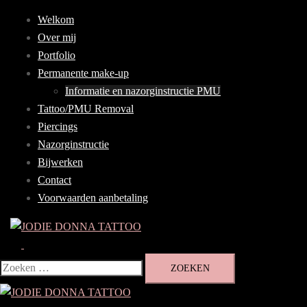
Ga
Welkom
naar
Over mij
de
Portfolio
inhoud
Permanente make-up
Informatie en nazorginstructie PMU
Tattoo/PMU Removal
Piercings
Nazorginstructie
Bijwerken
Contact
Voorwaarden aanbetaling
Zoeken
Zoeken
naar: